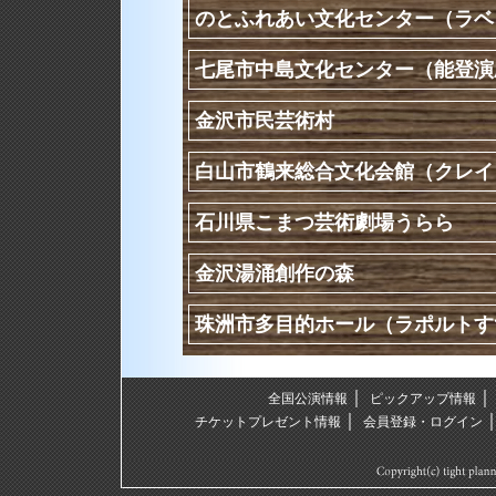
のとふれあい文化センター（ラベ
七尾市中島文化センター（能登演
金沢市民芸術村
白山市鶴来総合文化会館（クレイ
石川県こまつ芸術劇場うらら
金沢湯涌創作の森
珠洲市多目的ホール（ラポルトす
｜
全国公演情報
ピックアップ情報
｜
チケットプレゼント情報
会員登録・ログイン