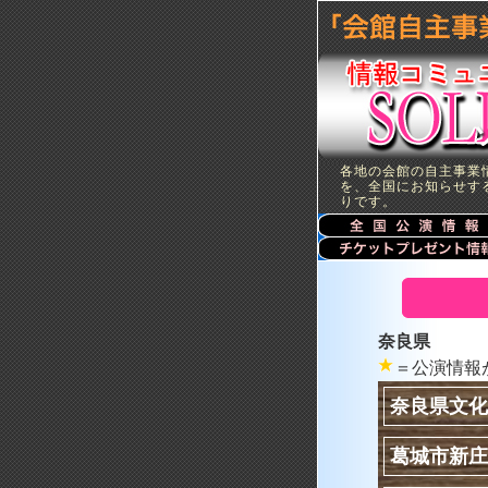
各地の会館の自主事業
を、全国にお知らせす
りです。
奈良県
＝公演情報
奈良県文化
葛城市新庄