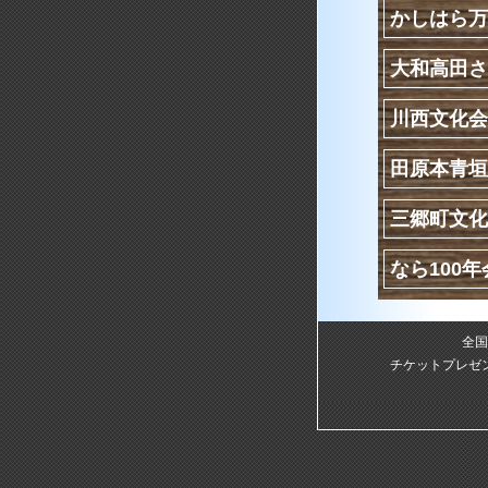
かしはら万
大和高田さ
川西文化会
田原本青垣
三郷町文化
なら100年
全国
チケットプレゼ