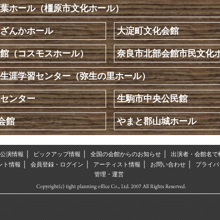
葉ホール（橿原市文化ホール）
ざんかホール
大淀町文化会館
館（コスモスホール）
奈良市北部会館市民文化
生涯学習センター（弥生の里ホール）
センター
生駒市中央公民館
会館
やまと郡山城ホール
｜
｜
｜
公演情報
ピックアップ情報
全国の会館からのお知らせ
出演者・会館名で
｜
｜
｜
｜
ント情報
会員登録・ログイン
アーティスト情報
お問い合わせ
プライバ
管理・運営