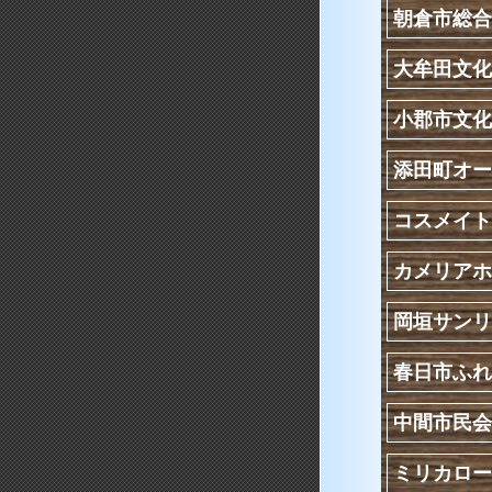
朝倉市総合
大牟田文化
小郡市文化
添田町オー
コスメイト
カメリアホ
岡垣サンリ
春日市ふれ
中間市民会
ミリカロー