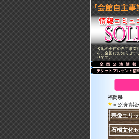
各地の会館の自主事業
を、全国にお知らせす
りです。
福岡県
＝公演情報
宗像ユリッ
石橋文化セ