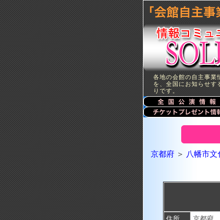
各地の会館の自主事業
を、全国にお知らせす
りです。
京都府
＞
八幡市文
住所
京都府