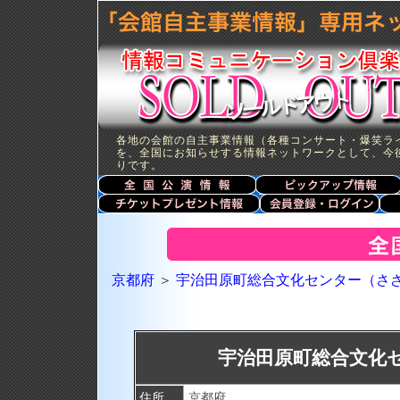
各地の会館の自主事業情報（各種コンサート・爆笑ラ
を、全国にお知らせする情報ネットワークとして、今
りです。
京都府
＞
宇治田原町総合文化センター（さ
宇治田原町総合文化
住所
京都府